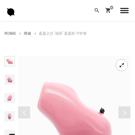
ROBAE
商城
盈盈之仪 '福琛' 盈盈粉 守护兽