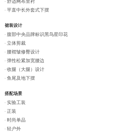
· 舒适网布里衬
· 平直中长外套式下摆
裙装设计
· 腹部中央品牌标识黑鸟星印花
· 立体剪裁
· 腰褶皱修臀设计
· 弹性松紧加宽腰边
· 收腿（大腿）设计
· 鱼尾及地下摆
搭配场景
· 实验工装
· 正装
· 时尚单品
· 轻户外