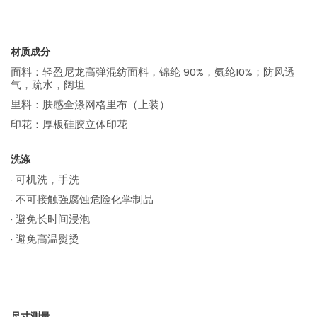
材质成分
面料：轻盈尼龙高弹混纺面料，锦纶 90%，氨纶10%；防风透
气，疏水，阔坦
里料：肤感全涤网格里布（上装）
印花：厚板硅胶立体印花
洗涤
· 可机洗，手洗
· 不可接触强腐蚀危险化学制品
· 避免长时间浸泡
· 避免高温熨烫
尺寸测量