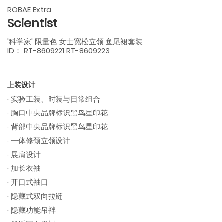
ROBAE Extra
Scientist
'科学家' 限量色 女士宽松立领 鱼尾裙套装
ID： RT-8609221 RT-8609223
上装设计
· 实验工装、时装与日常组合
· 胸口中央品牌标识黑鸟星印花
· 背部中央品牌标识黑鸟星印花
· 一体修颈立领设计
· 展肩设计
· 加长衣袖
· 开口式袖口
· 隐藏式双向拉链
· 隐藏功能吊袢