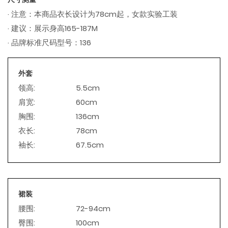
· 注意：本商品衣长设计为78cm起，女款实验工装
· 建议：展示身高165-187M
· 品牌标准尺码型号：136
外套
领高:
5.5cm
肩宽:
60cm
胸围:
136cm
衣长:
78cm
袖长:
67.5cm
裙装
腰围:
72-94cm
臀围:
100cm