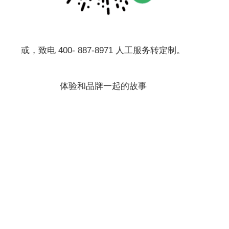
或，致电
400-
887-8971 人工服务转定制。
体验和品牌一起的故事