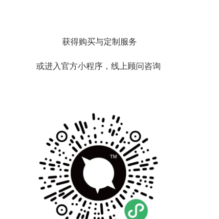
获得购买与定制服务
或进入官方小程序，线上顾问咨询