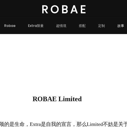
R O B A E
Robae
Extra限量
超情境
搭配
定制
故事
ROBAE Limited
赞颂的是生命，Extra是自我的宣言，那么Limited不妨是关