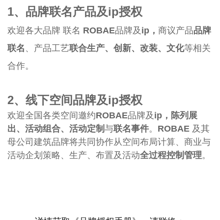
1、品牌
联名产品
及ip授权
欢迎各大品牌 联名
ROBAE
品牌及
ip，
商议产品
品牌
联名
、产品工艺
联合生产
、创新、改装、文化
等相关
合作。
2、
线下空间
品牌及ip授权
欢迎全国各类空间邀约
ROBAE
品牌及
ip，
陈列展
出、活动组合、活动定制
与
联名事件
。
ROBAE
及其
母公司建筑品牌将共同协作从空间布局计算、商业与
活动企划策略、生产、布置及活动
全过程控制管理
。